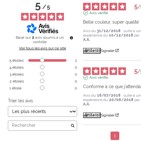
5
5
/
5
/
Avis vérifié
Belle couleur, super qualité
Avis du
31/12/2018
, suite à u
expérience du
10/12/2018
par
Basé sur
2
avis soumis à un
A.A.
contrôle
Voir tous les avis sur ce site
Utile
(0)
Signaler
5
étoiles
2
4
étoiles
0
5
/
3
étoiles
0
Avis vérifié
2
étoiles
0
Conforme à ce que j'attenda
1
étoile
0
Avis du
16/07/2018
, suite à u
expérience du
20/06/2018
par
Trier les avis
A.A.
Utile
(0)
Signaler
1