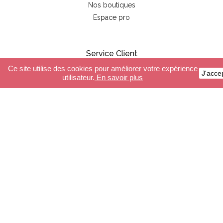
Nos boutiques
Espace pro
Service Client
Ce site utilise des cookies pour améliorer votre expérience
J'acce
Paiement sécurisé
utilisateur.
En savoir plus
Livraison
Conditions générales de ventes
FAQ
Boutique
Guirlandes Lumineuses
Luminaires
Accessoires
Composeur guirlandes
Composeur luminaires