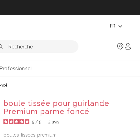
expand_more
FR
Professionnel
oncé
boule tissée pour guirlande
Premium parme foncé
5
/
5
-
2
avis
boules-tissees-premium