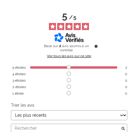
5
/
5
Basé sur
2
avis soumis à un
contrôle
Voir tous les avis sur ce site
5
étoiles
2
4
étoiles
0
3
étoiles
0
2
étoiles
0
1
étoile
0
Trier les avis