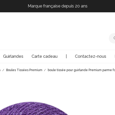
Marque française depuis 20 ans
Marque française depuis 20 ans
Marque française depuis 20 ans
Marque française depuis 20 ans
Guirlandes
Carte cadeau
|
Contactez-nous
m
Boules Tissées Premium
boule tissée pour guirlande Premium parme f