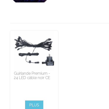
Guirlande Premium -
24 LED câble noir CE
PLUS