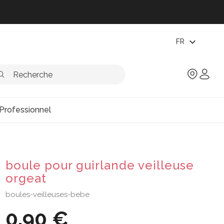
expand_more
FR
Professionnel
boule pour guirlande veilleuse
orgeat
boules-veilleuses-bebe
0,90 €