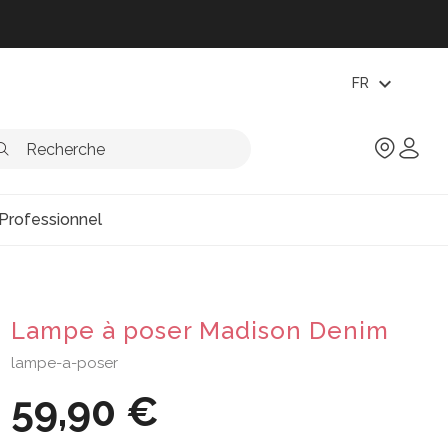
expand_more
FR
Professionnel
Lampe à poser Madison Denim
lampe-a-poser
59,90 €