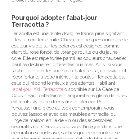
Pourquoi adopter l’abat-jour
Terracotta ?
Terracotta est une teinte d’origine transalpine signifiant
littéralement terre cuite. Chez certaines personnes, cette
couleur visible sur les poteries est désignée comme
étant du rose foncé, de l’orange rouille ou du jaune
ocre. Elle est répertoriée parmi les couleurs chaudes et
peut se décliner en différentes nuances. Ainsi, si vous
souhaitez apporter une note chaleureuse, conviviale et
réconfortante à votre intérieur, la couleur Terracotta est
celle qui répond le mieux à vos attentes. Habillant
l’
abat-jour XXL Terracotta
disponible sur La Case de
Cousin Paul, cette teinte intemporelle se glisse dans les
différents styles de décoration d’intérieur. Pour
rehausser une pièce au look contemporain, vous
pouvez l’associer avec des meubles anthracite, du
linge de maison en lie de vin ou des accessoires
décoratifs noirs. Si vous souhaitez l’intégrer dans une
décoration scandinave, sachez que cette couleur se
marie harmonieusement avec l’éclat du blanc et les