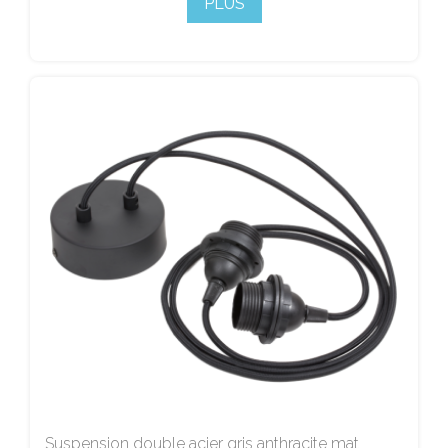
PLUS
Suspension double acier gris anthracite mat