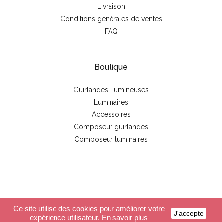
Livraison
Conditions générales de ventes
FAQ
Boutique
Guirlandes Lumineuses
Luminaires
Accessoires
Composeur guirlandes
Composeur luminaires
© 2026 - La case de cousin Paul
Ce site utilise des cookies pour améliorer votre
J'accepte
expérience utilisateur.
En savoir plus