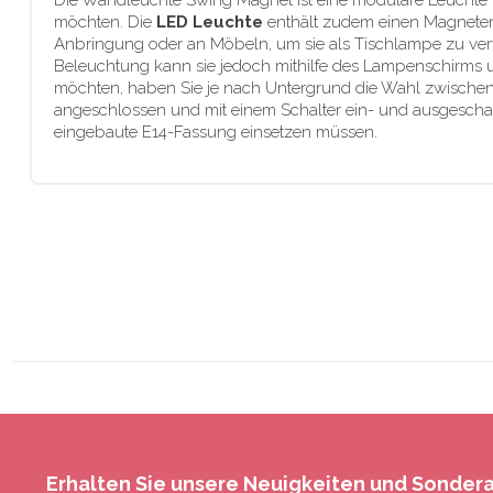
Die Wandleuchte Swing Magnet ist eine modulare Leuchte 
möchten. Die
LED Leuchte
enthält zudem einen Magneten
Anbringung oder an Möbeln, um sie als Tischlampe zu verw
Beleuchtung kann sie jedoch mithilfe des Lampenschirms 
möchten, haben Sie je nach Untergrund die Wahl zwischen 
angeschlossen und mit einem Schalter ein- und ausgeschalt
eingebaute E14-Fassung einsetzen müssen.
Erhalten Sie unsere Neuigkeiten und Sonde