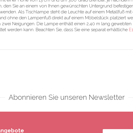
mit einer Höhe von 13 cm und um 360 Grad drehbar, je nachdem f
, den Sie an einem von Ihnen gewünschten Untergrund befestigen 
enden. Als Tischlampe steht die Leuchte auf einem Metallfuß mit 
und ohne den Lampenfuß direkt auf einem Möbelstück platziert 
zwei Neigungen. Die Lampe enthält einen 2,40 m lang gewebten Dr
et werden kann. Beachten Sie, dass Sie eine separat erhältliche
E1
Abonnieren Sie unseren Newsletter
rangebote