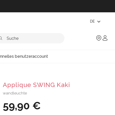
expand_more
DE
onnelles benutzeraccount
Applique SWING Kaki
wandleuchte
59,90 €