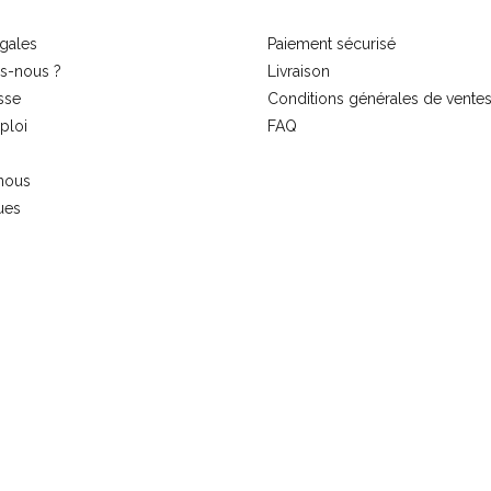
gales
Paiement sécurisé
s-nous ?
Livraison
sse
Conditions générales de vente
ploi
FAQ
nous
ues