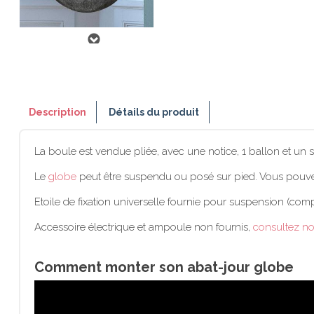
Description
Détails du produit
La boule est vendue pliée, avec une notice, 1 ballon et un 
Le
globe
peut être suspendu ou posé sur pied. Vous pouv
Etoile de fixation universelle fournie pour suspension (comp
Accessoire électrique et ampoule non fournis,
consultez no
Comment monter son abat-jour globe