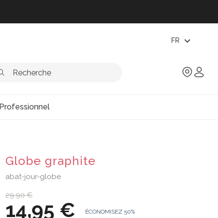
expand_more
FR
Professionnel
Globe graphite
abat-jour-globe
29,90 €
14,95 €
ÉCONOMISEZ 50%