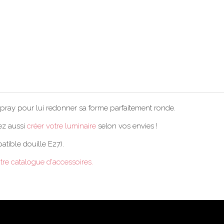
spray pour lui redonner sa forme parfaitement ronde.
ez aussi
créer votre luminaire
selon vos envies !
atible douille E27).
tre catalogue d'accessoires.