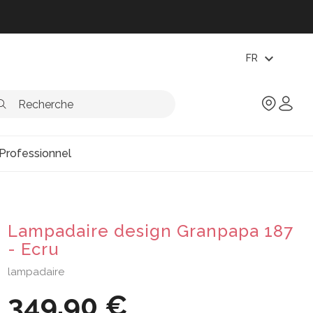
expand_more
FR
Professionnel
Lampadaire design Granpapa 187
- Ecru
lampadaire
349,90 €