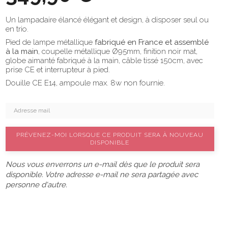
Un lampadaire élancé élégant et design, à disposer seul ou
en trio.
Pied de lampe métallique
fabriqué en France et assemblé
à la main
, coupelle métallique Ø95mm, finition noir mat,
globe aimanté fabriqué à la main, câble tissé 150cm, avec
prise CE et interrupteur à pied.
Douille CE E14, ampoule max. 8w non fournie.
PRÉVENEZ-MOI LORSQUE CE PRODUIT SERA À NOUVEAU
DISPONIBLE
Nous vous enverrons un e-mail dès que le produit sera
disponible. Votre adresse e-mail ne sera partagée avec
personne d'autre.