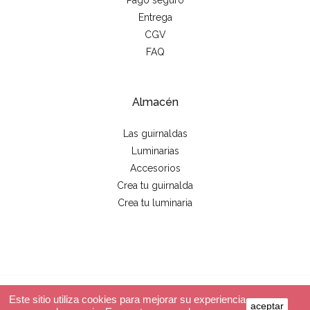
Pago seguro
Entrega
CGV
FAQ
Almacén
Las guirnaldas
Luminarias
Accesorios
Crea tu guirnalda
Crea tu luminaria
© 2026 - La case de cousin Paul
Este sitio utiliza cookies para mejorar su experiencia
aceptar