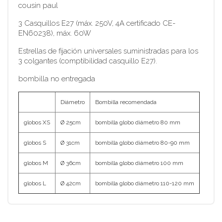
cousin paul
3 Casquillos E27 (máx. 250V, 4A certificado CE-
EN60238), máx. 60W
Estrellas de fijación universales suministradas para los
3 colgantes (comptibilidad casquillo E27).
bombilla no entregada
Diámetro
Bombilla recomendada
globos XS
Ø 25cm
bombilla globo diámetro 80 mm
globos S
Ø 31cm
bombilla globo diámetro 80-90 mm
globos M
Ø 36cm
bombilla globo diámetro 100 mm
globos L
Ø 42cm
bombilla globo diámetro 110-120 mm