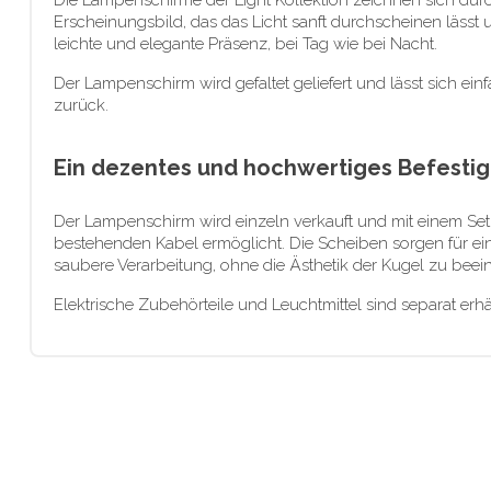
Die Lampenschirme der Light Kollektion zeichnen sich durch 
Erscheinungsbild, das das Licht sanft durchscheinen lässt 
leichte und elegante Präsenz, bei Tag wie bei Nacht.
Der Lampenschirm wird gefaltet geliefert und lässt sich ei
zurück.
Ein dezentes und hochwertiges Befesti
Der Lampenschirm wird einzeln verkauft und mit einem Set a
bestehenden Kabel ermöglicht. Die Scheiben sorgen für ein
saubere Verarbeitung, ohne die Ästhetik der Kugel zu beein
Elektrische Zubehörteile und Leuchtmittel sind separat erhäl