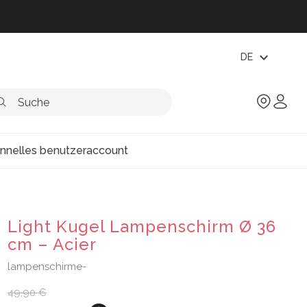
expand_more
DE
onnelles benutzeraccount
Light Kugel Lampenschirm Ø 36
cm – Acier
lampenschirme-
49,90 €