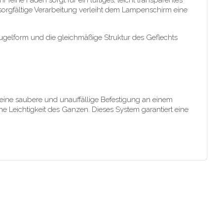
feine Faden sorgt für ein luftiges, leicht transparentes
 sorgfältige Verarbeitung verleiht dem Lampenschirm eine
 Kugelform und die gleichmäßige Struktur des Geflechts
 eine saubere und unauffällige Befestigung an einem
e Leichtigkeit des Ganzen. Dieses System garantiert eine