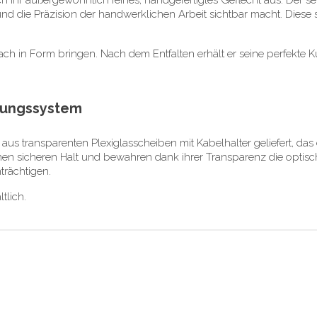
ihr außergewöhnlich feines, handgefertigtes Geflecht aus. Der sehr 
und die Präzision der handwerklichen Arbeit sichtbar macht. Diese
nfach in Form bringen. Nach dem Entfalten erhält er seine perfekte
gungssystem
us transparenten Plexiglasscheiben mit Kabelhalter geliefert, das
en sicheren Halt und bewahren dank ihrer Transparenz die optisch
trächtigen.
tlich.