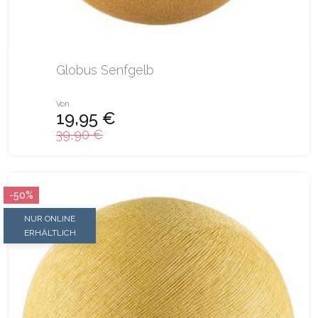
Globus Senfgelb
Von
19,95 €
39,90 €
-50%
NUR ONLINE
ERHÄLTLICH