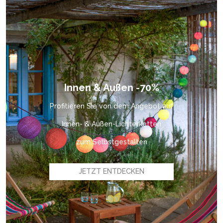
Innen & Außen -70%
Profitieren Sie von dem Angebot auf
Innen- & Außen-Lichterketten
zum Selbstgestalten
JETZT ENTDECKEN