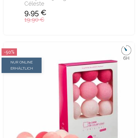
Céleste
9,95 €
19,90 €
-50%
6H
NUR ONLINE
ERHÄLTLICH