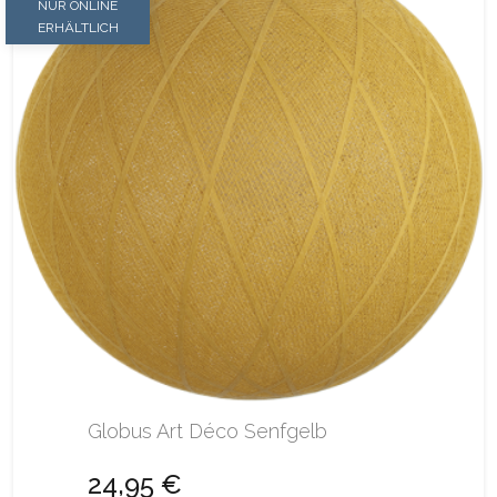
NUR ONLINE
ERHÄLTLICH
Globus Art Déco Senfgelb
24,95 €